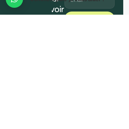
pour recevoir
nos
S'inscrire
actualités et
des offres
exclusives.
À Propos d’African House
African House For Entrepreneurship Paris est la référence en
accompagnement d’affaires et conseils stratégiques adaptés aux
dirigeants de PME africaines, souhaitant intégrer le marché
français.