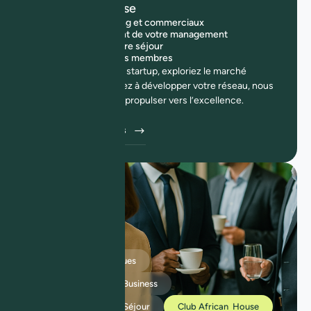
avec African House
Conseils marketing et commerciaux
Accompagnement de votre management
Facilitation de votre séjour
Accès au Club des membres
Que vous lanciez une startup, exploriez le marché
européen ou cherchiez à développer votre réseau, nous
sommes là pour vous propulser vers l’excellence.
Découvrez nos offres
Conseils Stratégiques
Accompagnement Business
Accompagenment Séjour
Club African House