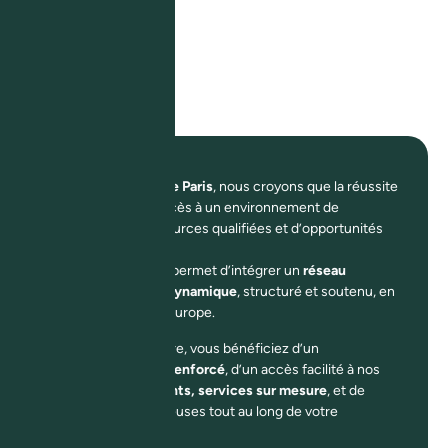
Chez
African House Paris
, nous croyons que la réussite
passe aussi par l’accès à un environnement de
confiance, de ressources qualifiées et d’opportunités
ciblées.
La
Carte Club
vous permet d’intégrer un
réseau
d’affaires africain dynamique
, structuré et soutenu, en
France comme en Europe.
En devenant membre, vous bénéficiez d’un
accompagnement renforcé
, d’un accès facilité à nos
espaces, événements, services sur mesure
, et de
conditions avantageuses tout au long de votre
parcours.