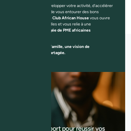
Qu’il s’agisse de développer votre activité, d’accélérer
vos démarches, ou de vous entourer des bons
partenaires, la
Carte Club African House
vous ouvre
des portes essentielles et vous relie à une
communauté engagée de PME africaines
performantes
.
Un esprit de famille, une vision de
croissance partagée.
"Votre passeport pour reussir vos