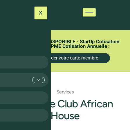
X
CARTE MEMBRE DISPONIBLE - StarUp Cotisation
Annuelle : 300€ et PME Cotisation Annuelle :
600€
Commander votre carte membre
Services
La Carte Club African
House