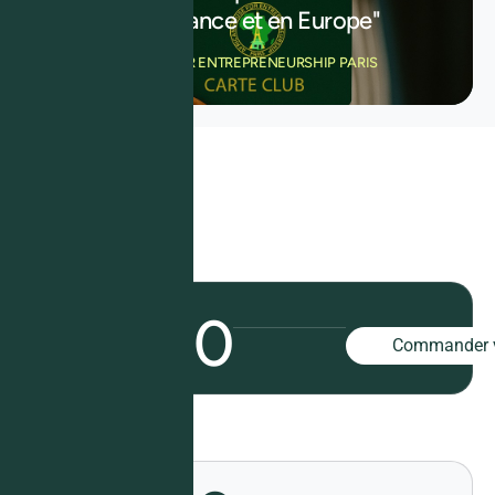
affaires en France et en Europe"
AFRICAN HOUSE FOR ENTREPRENEURSHIP PARIS
300
STARUP
Commander v
COTISATION
ANNUELLE
€