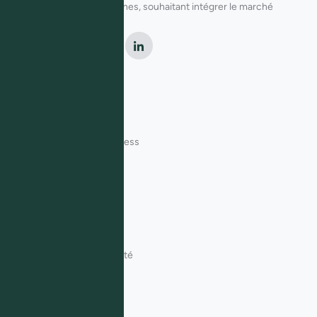
dirigeants de PME africaines, souhaitant intégrer le marché
français.
Nos Services
Conseils France/Europe
Accompagnement Business
Facilitation de séjour
Club African House
Support
Politique de Confidentialité
Conditions Générales
FAQ & Aide