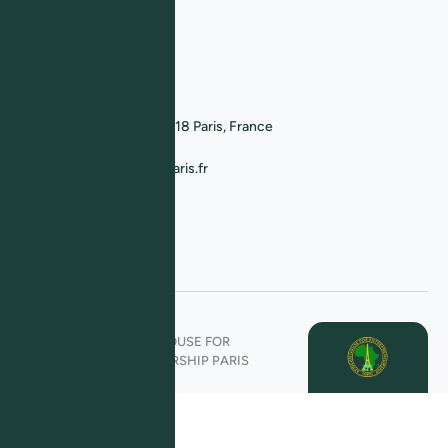
Témoignages
Contactez-nous
Visitez-nous
African House Paris, 75018 Paris, France
Écrivez-nous
contact@africanhouseparis.fr
Appelez-nous
+33 6 49 78 02 29
AFRICAN HOUSE FOR
ENTREPRENEURSHIP PARIS