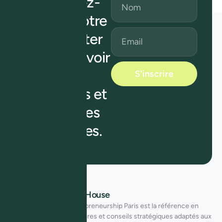
Abonnez-
vous à notre
newsletter
pour recevoir
nos
S'inscrire
actualités et
des offres
exclusives.
À Propos d’African House
African House For Entrepreneurship Paris est la référence en
accompagnement d’affaires et conseils stratégiques adaptés aux