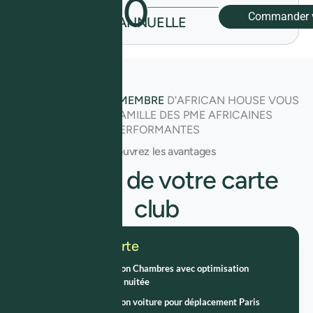
600
PME
Commander v
COTISATION ANNUELLE
€
AVEC
LA CARTE DE MEMBRE
D'AFRICAN HOUSE VOUS
INTEGREZ LA FAMILLE DES PME AFRICAINES
PERFORMANTES
Découvrez les avantages
Les plus de votre carte
club
Inclus dans la carte
Service réservation Chambres avec optimisation
recherche du prix nuitée
Service réservation voiture pour déplacement Paris